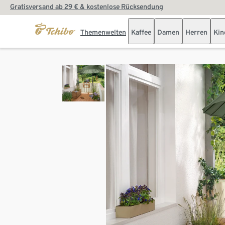
Gratisversand ab 29 € & kostenlose Rücksendung
Themenwelten
Kaffee
Damen
Herren
Kin