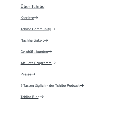
Über Tchibo
Karriere
Tchibo Community
Nachhaltigkeit
Geschäftskunden
Affiliate Programm
Presse
5 Tassen täglich – der Tchibo Podcast
Tchibo Blog