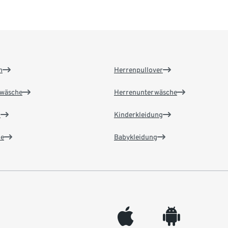
n
Herrenpullover
wäsche
Herrenunterwäsche
n
Kinderkleidung
e
Babykleidung
appleinc
android