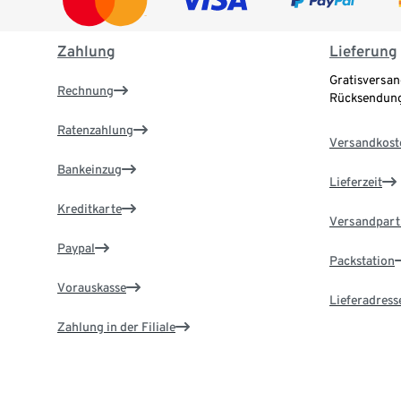
Zahlung
Lieferung
Gratisversan
Rechnung
Rücksendung
Ratenzahlung
Versandkost
Bankeinzug
Lieferzeit
Kreditkarte
Versandpart
Paypal
Packstation
Vorauskasse
Lieferadress
Zahlung in der Filiale