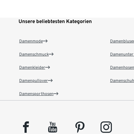
Unsere beliebtesten Kategorien
Damenmode
Damenbluse
Damenschmuck
Damenunter
Damenkleider
Damenhose
Damenpullover
Damenschuh
Damensporthosen
facebook
youtube
pinterest
instagram