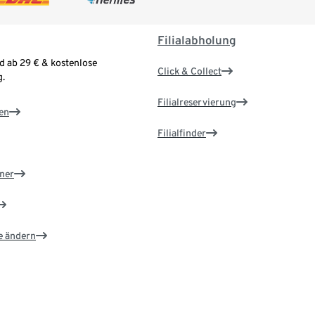
Filialabholung
d ab 29 € & kostenlose
Click & Collect
.
Filialreservierung
en
Filialfinder
ner
e ändern