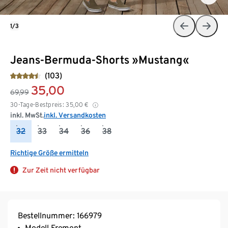
1/3
Jeans-Bermuda-Shorts »Mustang«
(103)
35,00
69,99
30-Tage-Bestpreis:
35,00
€
inkl. MwSt.
inkl. Versandkosten
32
33
34
36
38
Richtige Größe ermitteln
Zur Zeit nicht verfügbar
Bestellnummer: 166979
Modell Fremont