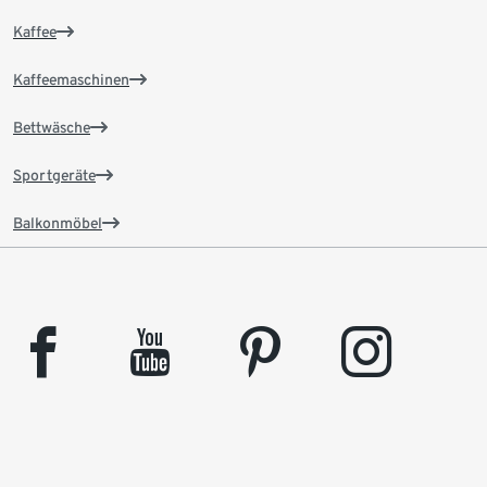
Kaffee
Kaffeemaschinen
Bettwäsche
Sportgeräte
Balkonmöbel
facebook
youtube
pinterest
instagram