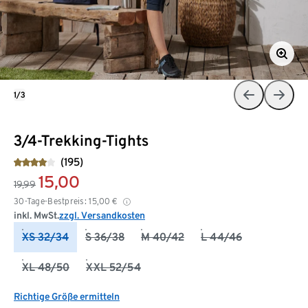
1/3
3/4-Trekking-Tights
(195)
15,00
19,99
30-Tage-Bestpreis:
15,00
€
inkl. MwSt.
zzgl. Versandkosten
XS 32/34
S 36/38
M 40/42
L 44/46
XL 48/50
XXL 52/54
Richtige Größe ermitteln