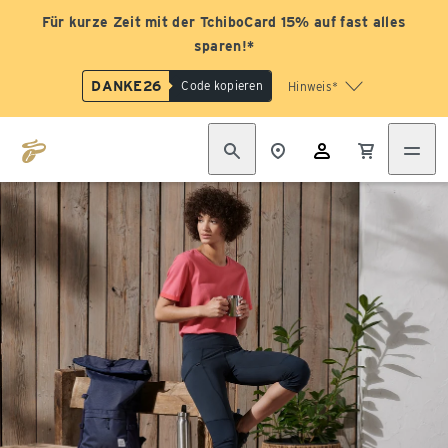
Für kurze Zeit mit der TchiboCard 15% auf fast alles
sparen!*
DANKE26
Code kopieren
Hinweis*