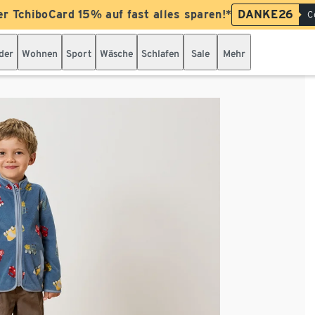
er TchiboCard 15% auf fast alles sparen!*
DANKE26
C
der
Wohnen
Sport
Wäsche
Schlafen
Sale
Mehr