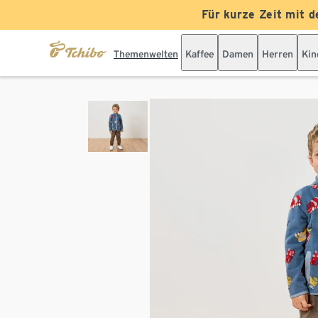
Für kurze Zeit mit d
Themenwelten
Kaffee
Damen
Herren
Kin