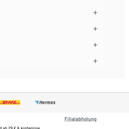
Filialabholung
d ab 29 € & kostenlose