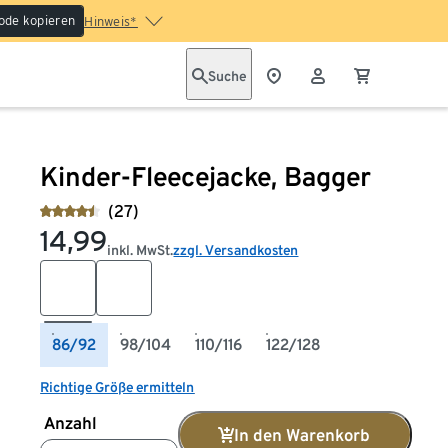
ode kopieren
Hinweis*
Suche
Kinder-Fleecejacke, Bagger
(27)
14,99
inkl. MwSt.
zzgl. Versandkosten
86/92
98/104
110/116
122/128
Richtige Größe ermitteln
Anzahl
In den Warenkorb