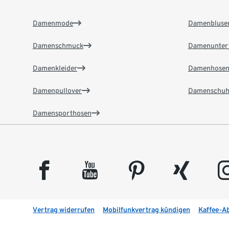
Damenmode
Damenbluse
Damenschmuck
Damenunter
Damenkleider
Damenhose
Damenpullover
Damenschuh
Damensporthosen
facebook
youtube
pinterest
xing
insta
Vertrag widerrufen
Mobilfunkvertrag kündigen
Kaffee-A