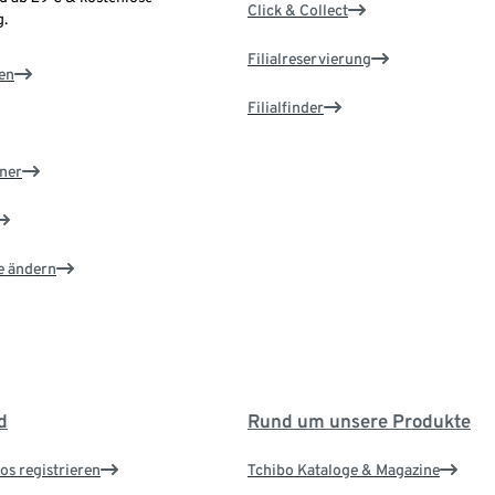
Click & Collect
.
Filialreservierung
en
Filialfinder
ner
e ändern
d
Rund um unsere Produkte
os registrieren
Tchibo Kataloge & Magazine