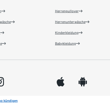
n
Herrenpullover
wäsche
Herrenunterwäsche
n
Kinderkleidung
e
Babykleidung
gram
appleinc
android
bo kündigen