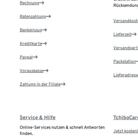
Rechnung
Rücksendung
Ratenzahlung
Versandkost
Bankeinzug
Lieferzeit
Kreditkarte
Versandpart
Paypal
Packstation
Vorauskasse
Lieferadress
Zahlung in der Filiale
Service & Hilfe
TchiboCar
Online-Services nutzen & schnell Antworten
Jetzt kostenl
finden.