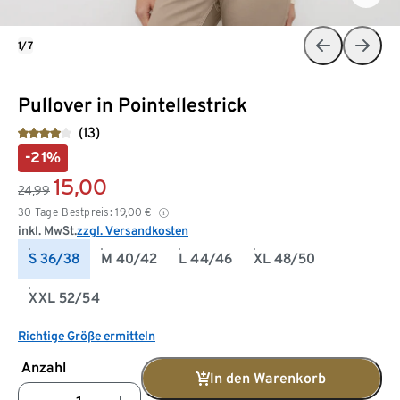
1/7
Pullover in Pointellestrick
(13)
-21%
15,00
24,99
30-Tage-Bestpreis:
19,00
€
inkl. MwSt.
zzgl. Versandkosten
S 36/38
M 40/42
L 44/46
XL 48/50
XXL 52/54
Richtige Größe ermitteln
Anzahl
In den Warenkorb