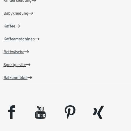
Kinderkleidung
Babykleidung
Kaffee
Kaffeemaschinen
Bettwäsche
Sportgeräte
Balkonmöbel
facebook
youtube
pinterest
xing