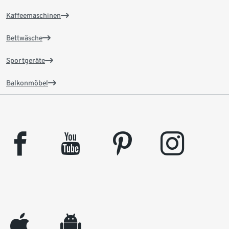
Kaffeemaschinen
Bettwäsche
Sportgeräte
Balkonmöbel
facebook
youtube
pinterest
instagram
appleinc
android