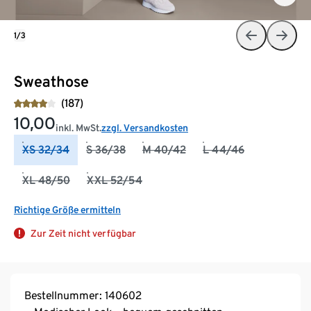
1/3
Sweathose
(187)
10,00
inkl. MwSt.
zzgl. Versandkosten
XS 32/34
S 36/38
M 40/42
L 44/46
XL 48/50
XXL 52/54
Richtige Größe ermitteln
Zur Zeit nicht verfügbar
Bestellnummer: 140602