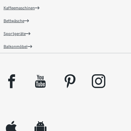
Kaffeemaschinen
Bettwäsche
Sportgeräte
Balkonmöbel
facebook
youtube
pinterest
instagram
appleinc
android