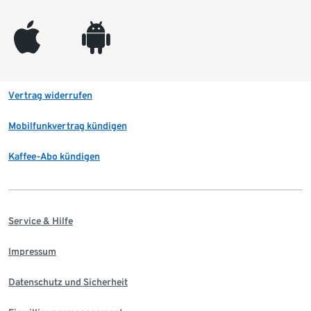
appleinc
android
Vertrag widerrufen
Mobilfunkvertrag kündigen
Kaffee-Abo kündigen
Service & Hilfe
Impressum
Datenschutz und Sicherheit