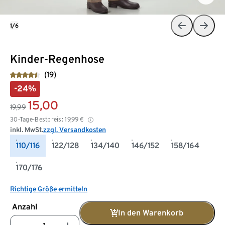
1/6
Kinder-Regenhose
(19)
-24%
15,00
19,99
30-Tage-Bestpreis:
19,99
€
inkl. MwSt.
zzgl. Versandkosten
110/116
122/128
134/140
146/152
158/164
170/176
Richtige Größe ermitteln
Anzahl
In den Warenkorb