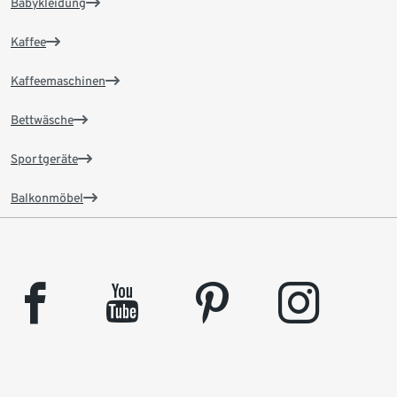
Babykleidung
Kaffee
Kaffeemaschinen
Bettwäsche
Sportgeräte
Balkonmöbel
facebook
youtube
pinterest
instagram