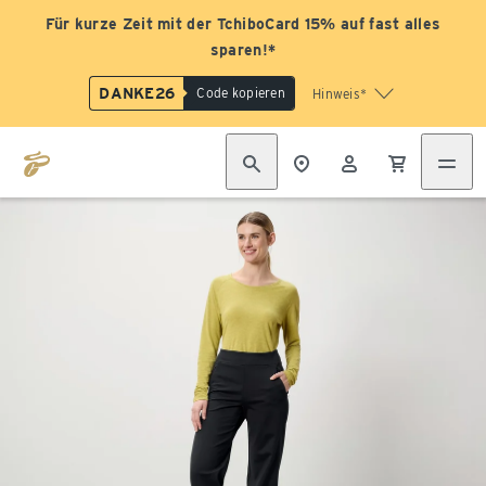
Für kurze Zeit mit der TchiboCard 15% auf fast alles
sparen!*
DANKE26
Code kopieren
Hinweis*