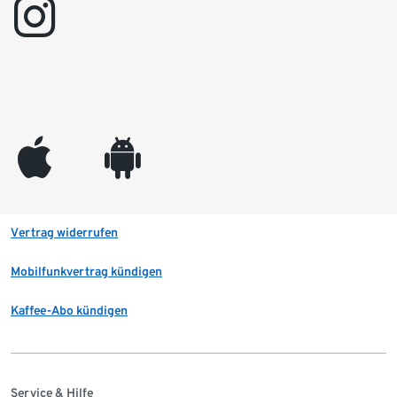
instagram
appleinc
android
Vertrag widerrufen
Mobilfunkvertrag kündigen
Kaffee-Abo kündigen
Service & Hilfe