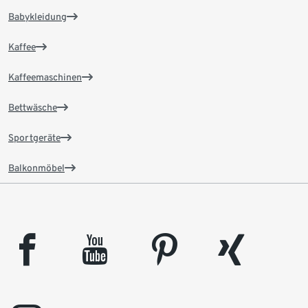
Babykleidung
Kaffee
Kaffeemaschinen
Bettwäsche
Sportgeräte
Balkonmöbel
facebook
youtube
pinterest
xing