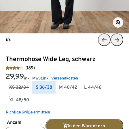
1/6
Thermohose Wide Leg, schwarz
(189)
29,99
inkl. MwSt.
inkl. Versandkosten
XS 32/34
S 36/38
M 40/42
L 44/46
XL 48/50
Richtige Größe ermitteln
Anzahl
In den Warenkorb