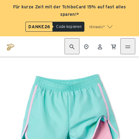
Für kurze Zeit mit der TchiboCard 15% auf fast alles
sparen!*
DANKE26
Code kopieren
Hinweis*