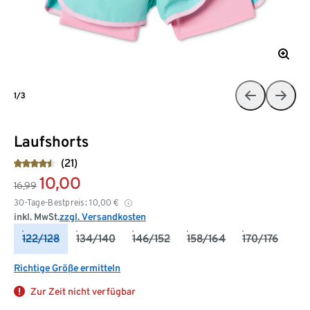
1/3
Laufshorts
(21)
10,00
16,99
30-Tage-Bestpreis:
10,00
€
inkl. MwSt.
zzgl. Versandkosten
122/128
134/140
146/152
158/164
170/176
Richtige Größe ermitteln
Zur Zeit nicht verfügbar