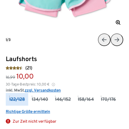
1/3
Laufshorts
(21)
10,00
16,99
30-Tage-Bestpreis:
10,00
€
inkl. MwSt.
zzgl. Versandkosten
122/128
134/140
146/152
158/164
170/176
Richtige Größe ermitteln
Zur Zeit nicht verfügbar