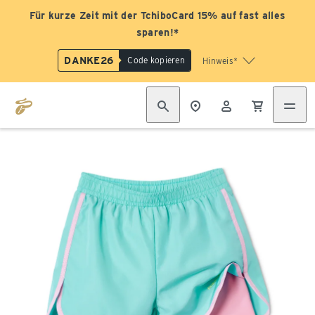
Für kurze Zeit mit der TchiboCard 15% auf fast alles
sparen!*
DANKE26
Code kopieren
Hinweis*