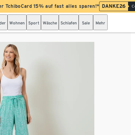
er TchiboCard 15% auf fast alles sparen!*
DANKE26
C
der
Wohnen
Sport
Wäsche
Schlafen
Sale
Mehr