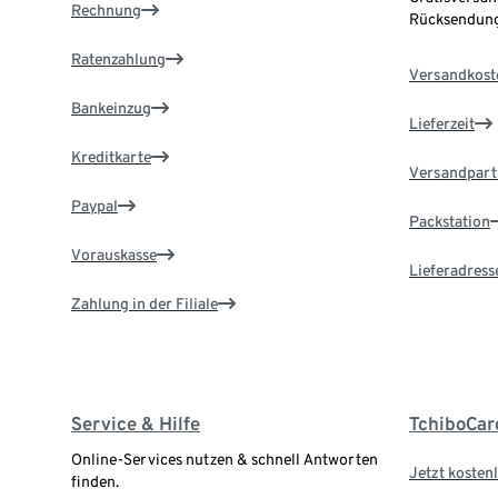
Rechnung
Rücksendung
Ratenzahlung
Versandkost
Bankeinzug
Lieferzeit
Kreditkarte
Versandpart
Paypal
Packstation
Vorauskasse
Lieferadress
Zahlung in der Filiale
Service & Hilfe
TchiboCar
Online-Services nutzen & schnell Antworten
Jetzt kostenl
finden.