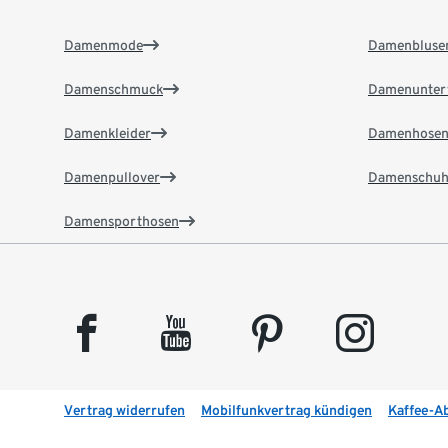
Damenmode
Damenbluse
Damenschmuck
Damenunter
Damenkleider
Damenhose
Damenpullover
Damenschuh
Damensporthosen
facebook
youtube
pinterest
instagram
Vertrag widerrufen
Mobilfunkvertrag kündigen
Kaffee-A