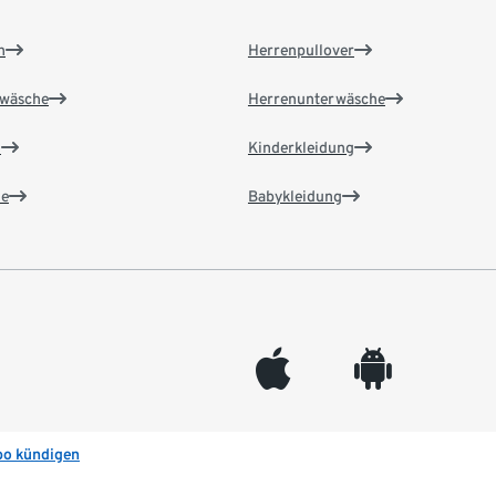
n
Herrenpullover
wäsche
Herrenunterwäsche
n
Kinderkleidung
e
Babykleidung
appleinc
android
bo kündigen