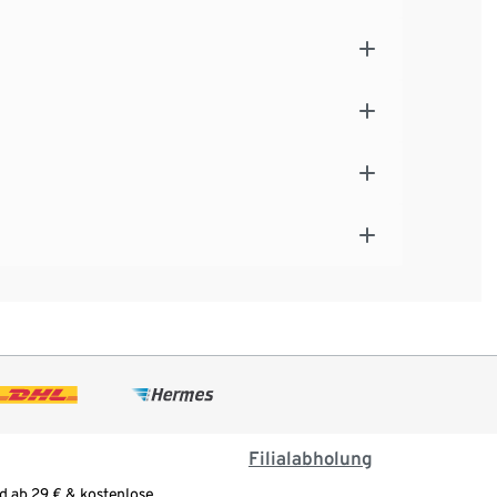
Filialabholung
d ab 29 € & kostenlose