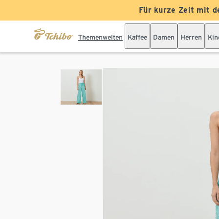
Für kurze Zeit mit d
Themenwelten
Kaffee
Damen
Herren
Kin