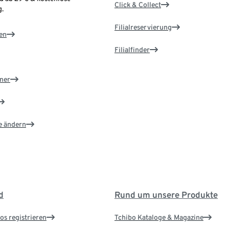
Click & Collect
.
Filialreservierung
en
Filialfinder
ner
e ändern
d
Rund um unsere Produkte
os registrieren
Tchibo Kataloge & Magazine