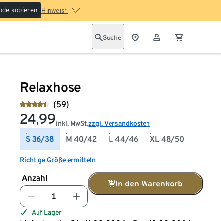
ode kopieren
Hinweis*
Suche
Relaxhose
(59)
24,99
inkl. MwSt.
zzgl. Versandkosten
S 36/38
M 40/42
L 44/46
XL 48/50
Richtige Größe ermitteln
Anzahl
In den Warenkorb
Auf Lager