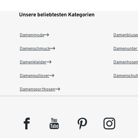
Unsere beliebtesten Kategorien
Damenmode
Damenbluse
Damenschmuck
Damenunter
Damenkleider
Damenhose
Damenpullover
Damenschuh
Damensporthosen
facebook
youtube
pinterest
instagram