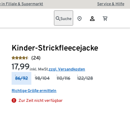
 in Filiale & Supermarkt
Service & Hilfe
Suche
Kinder-Strickfleecejacke
(24)
17,99
inkl. MwSt.
zzgl. Versandkosten
86/92
98/104
110/116
122/128
Richtige Größe ermitteln
Zur Zeit nicht verfügbar