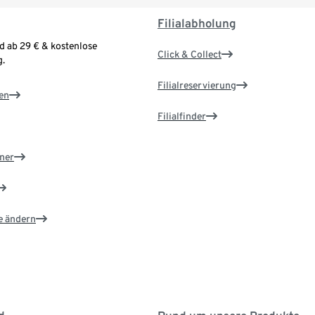
Filialabholung
d ab 29 € & kostenlose
Click & Collect
.
Filialreservierung
en
Filialfinder
ner
e ändern