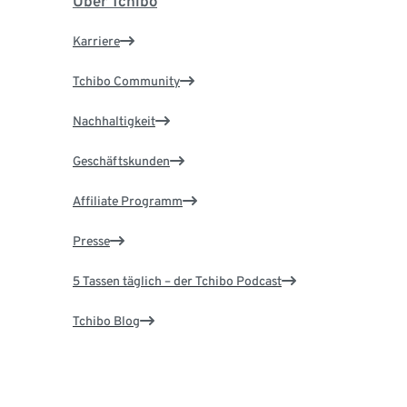
Über Tchibo
Karriere
Tchibo Community
Nachhaltigkeit
Geschäftskunden
Affiliate Programm
Presse
5 Tassen täglich – der Tchibo Podcast
Tchibo Blog