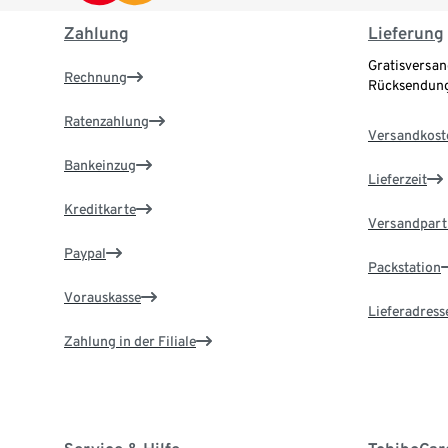
Zahlung
Lieferung
Gratisversan
Rechnung
Rücksendung
Ratenzahlung
Versandkost
Bankeinzug
Lieferzeit
Kreditkarte
Versandpart
Paypal
Packstation
Vorauskasse
Lieferadress
Zahlung in der Filiale