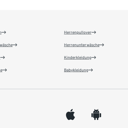
n
Herrenpullover
wäsche
Herrenunterwäsche
n
Kinderkleidung
e
Babykleidung
appleinc
android