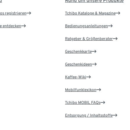
d
Rund um unsere Produkte
os registrieren
Tchibo Kataloge & Magazine
le entdecken
Bedienungsanleitungen
Ratgeber & Größenberater
Geschenkkarte
Geschenkideen
Kaffee-Wiki
Mobilfunklexikon
Tchibo MOBIL FAQs
Entsorgung / Inhaltsstoffe