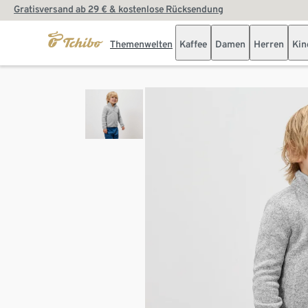
Gratisversand ab 29 € & kostenlose Rücksendung
Themenwelten
Kaffee
Damen
Herren
Kin