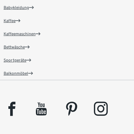
Babykleidung
Kaffee
Kaffeemaschinen
Bettwäsche
Sportgeräte
Balkonmöbel
facebook
youtube
pinterest
instagram