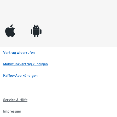
appleinc
android
Vertrag widerrufen
Mobilfunkvertrag kündigen
Kaffee-Abo kündigen
Service & Hilfe
Impressum