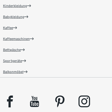
Kinderkleidung
Babykleidung
Kaffee
Kaffeemaschinen
Bettwäsche
Sportgeräte
Balkonmöbel
facebook
youtube
pinterest
instagram