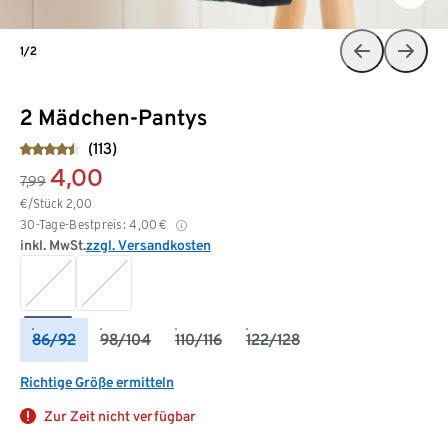
1/2
2 Mädchen-Pantys
(113)
4,00
7,99
€/Stück
2,00
30-Tage-Bestpreis:
4,00
€
inkl. MwSt.
zzgl. Versandkosten
86/92
98/104
110/116
122/128
Richtige Größe ermitteln
Zur Zeit nicht verfügbar