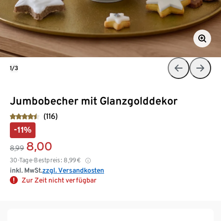
1/3
Jumbobecher mit Glanzgolddekor
(116)
-11%
8,00
8,99
30-Tage-Bestpreis:
8,99
€
inkl. MwSt.
zzgl. Versandkosten
Zur Zeit nicht verfügbar