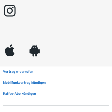
instagram
appleinc
android
Vertrag widerrufen
Mobilfunkvertrag kündigen
Kaffee-Abo kündigen