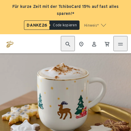
Für kurze Zeit mit der TchiboCard 15% auf fast alles
sparen!*
DANKE26
Code kopieren
Hinweis*