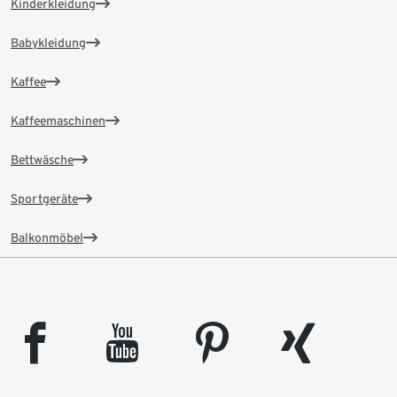
Kinderkleidung
Babykleidung
Kaffee
Kaffeemaschinen
Bettwäsche
Sportgeräte
Balkonmöbel
facebook
youtube
pinterest
xing