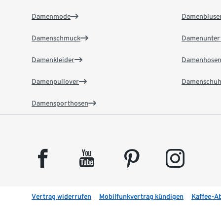
Damenmode
Damenbluse
Damenschmuck
Damenunter
Damenkleider
Damenhose
Damenpullover
Damenschuh
Damensporthosen
facebook
youtube
pinterest
instagram
Vertrag widerrufen
Mobilfunkvertrag kündigen
Kaffee-A