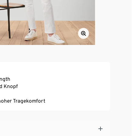
ength
nd Knopf
, hoher Tragekomfort