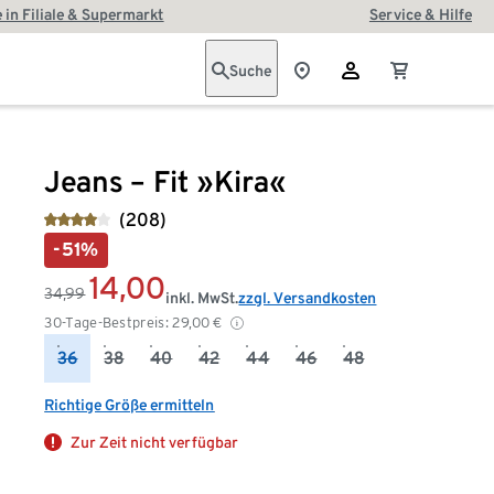
 in Filiale & Supermarkt
Service & Hilfe
Suche
Jeans – Fit »Kira«
(208)
-51%
14,00
34,99
inkl. MwSt.
zzgl. Versandkosten
30-Tage-Bestpreis:
29,00
€
36
38
40
42
44
46
48
Richtige Größe ermitteln
Zur Zeit nicht verfügbar