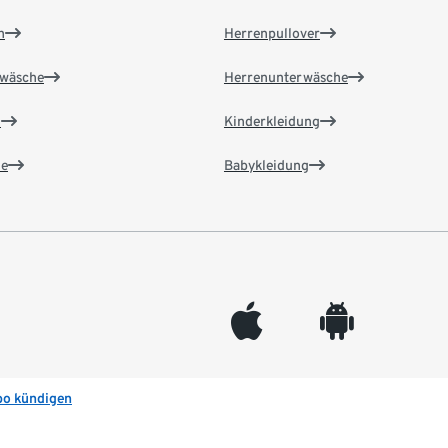
n
Herrenpullover
wäsche
Herrenunterwäsche
n
Kinderkleidung
e
Babykleidung
appleinc
android
bo kündigen