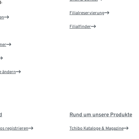
.
Filialreservierung
en
Filialfinder
ner
e ändern
d
Rund um unsere Produkte
os registrieren
Tchibo Kataloge & Magazine