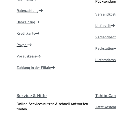
Rücksendung
Ratenzahlung
Versandkost
Bankeinzug
Lieferzeit
Kreditkarte
Versandpart
Paypal
Packstation
Vorauskasse
Lieferadress
Zahlung in der Filiale
Service & Hilfe
TchiboCar
Online-Services nutzen & schnell Antworten
Jetzt kostenl
finden.