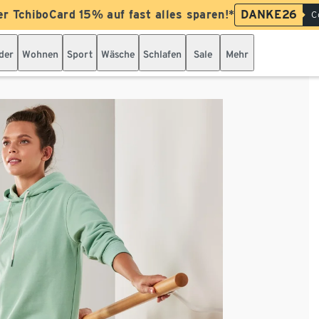
er TchiboCard 15% auf fast alles sparen!*
DANKE26
C
der
Wohnen
Sport
Wäsche
Schlafen
Sale
Mehr