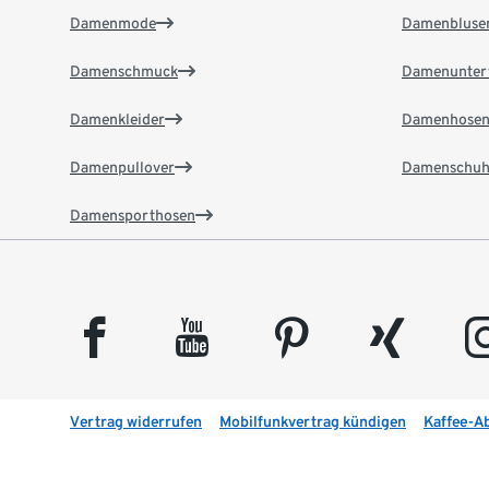
Damenmode
Damenbluse
Damenschmuck
Damenunter
Damenkleider
Damenhose
Damenpullover
Damenschuh
Damensporthosen
facebook
youtube
pinterest
xing
insta
Vertrag widerrufen
Mobilfunkvertrag kündigen
Kaffee-A