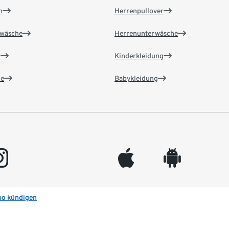
n
Herrenpullover
wäsche
Herrenunterwäsche
n
Kinderkleidung
e
Babykleidung
gram
appleinc
android
bo kündigen