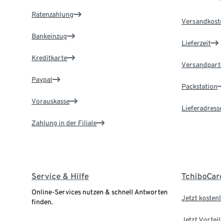
Ratenzahlung
Versandkost
Bankeinzug
Lieferzeit
Kreditkarte
Versandpart
Paypal
Packstation
Vorauskasse
Lieferadress
Zahlung in der Filiale
Service & Hilfe
TchiboCar
Online-Services nutzen & schnell Antworten
Jetzt kostenl
finden.
Jetzt Vortei