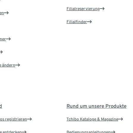
Filialreservierung
en
Filialfinder
ner
e ändern
d
Rund um unsere Produkte
os registrieren
Tchibo Kataloge & Magazine
le entdecken
Bedienungsanleitungen