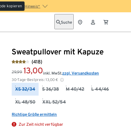
ode kopieren
Hinweis*
Suche
Sweatpullover mit Kapuze
(418)
13,00
29,99
inkl. MwSt.
zzgl. Versandkosten
30-Tage-Bestpreis:
13,00
€
XS 32/34
S 36/38
M 40/42
L 44/46
XL 48/50
XXL 52/54
Richtige Größe ermitteln
Zur Zeit nicht verfügbar