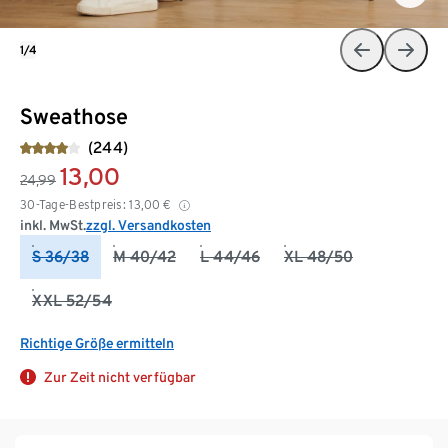
1/4
Sweathose
(244)
13,00
24,99
30-Tage-Bestpreis:
13,00
€
inkl. MwSt.
zzgl. Versandkosten
S 36/38
M 40/42
L 44/46
XL 48/50
XXL 52/54
Richtige Größe ermitteln
Zur Zeit nicht verfügbar