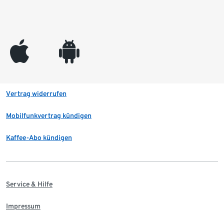
appleinc
android
Vertrag widerrufen
Mobilfunkvertrag kündigen
Kaffee-Abo kündigen
Service & Hilfe
Impressum