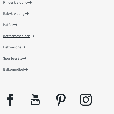
Kinderkleidung
Babykleidung
Kaffee
Kaffeemaschinen
Bettwäsche
Sportgeräte
Balkonmöbel
facebook
youtube
pinterest
instagram