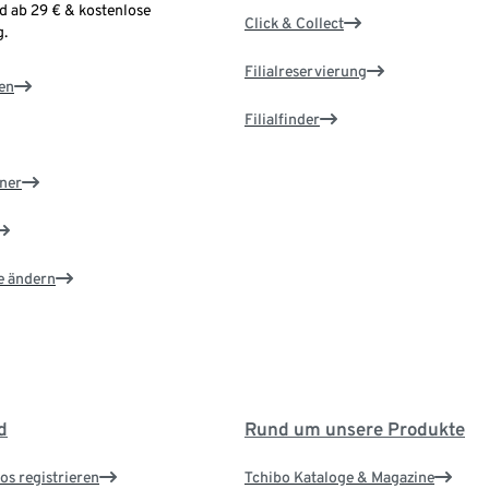
d ab 29 € & kostenlose
Click & Collect
.
Filialreservierung
en
Filialfinder
ner
e ändern
d
Rund um unsere Produkte
os registrieren
Tchibo Kataloge & Magazine