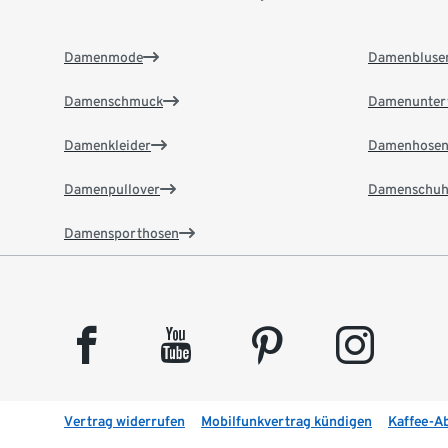
Damenmode
Damenbluse
Damenschmuck
Damenunter
Damenkleider
Damenhose
Damenpullover
Damenschuh
Damensporthosen
facebook
youtube
pinterest
instagram
Vertrag widerrufen
Mobilfunkvertrag kündigen
Kaffee-A