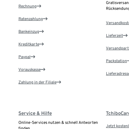
Gratisversan
Rechnung
Rücksendung
Ratenzahlung
Versandkost
Bankeinzug
Lieferzeit
Kreditkarte
Versandpart
Paypal
Packstation
Vorauskasse
Lieferadress
Zahlung in der Filiale
Service & Hilfe
TchiboCar
Online-Services nutzen & schnell Antworten
Jetzt kostenl
finden.