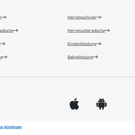
n
Herrenpullover
wäsche
Herrenunterwäsche
n
Kinderkleidung
e
Babykleidung
appleinc
android
bo kündigen