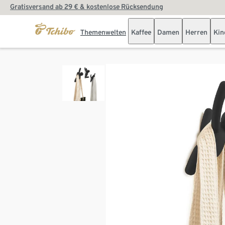
Gratisversand ab 29 € & kostenlose Rücksendung
Themenwelten
Kaffee
Damen
Herren
Kin