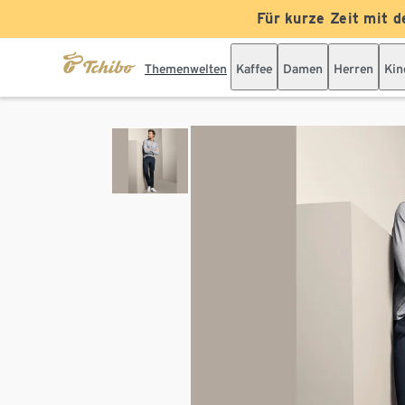
Für kurze Zeit mit d
Themenwelten
Kaffee
Damen
Herren
Kin