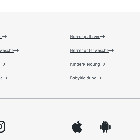
n
Herrenpullover
wäsche
Herrenunterwäsche
n
Kinderkleidung
e
Babykleidung
gram
appleinc
android