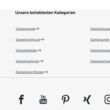
Unsere beliebtesten Kategorien
Damenmode
Damenbluse
Damenschmuck
Damenunter
Damenkleider
Damenhose
Damenpullover
Damenschuh
Damensporthosen
facebook
youtube
pinterest
xing
insta