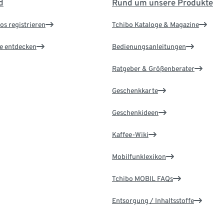
d
Rund um unsere Produkte
os registrieren
Tchibo Kataloge & Magazine
le entdecken
Bedienungsanleitungen
Ratgeber & Größenberater
Geschenkkarte
Geschenkideen
Kaffee-Wiki
Mobilfunklexikon
Tchibo MOBIL FAQs
Entsorgung / Inhaltsstoffe