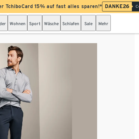
er TchiboCard 15% auf fast alles sparen!*
DANKE26
C
der
Wohnen
Sport
Wäsche
Schlafen
Sale
Mehr