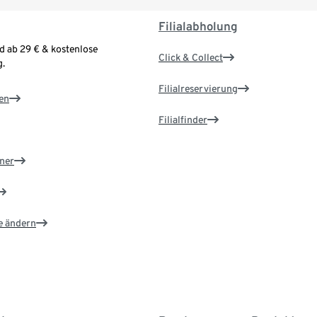
Filialabholung
d ab 29 € & kostenlose
Click & Collect
.
Filialreservierung
en
Filialfinder
ner
e ändern