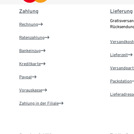
Zahlung
Lieferung
Gratisversan
Rechnung
Rücksendung
Ratenzahlung
Versandkost
Bankeinzug
Lieferzeit
Kreditkarte
Versandpart
Paypal
Packstation
Vorauskasse
Lieferadress
Zahlung in der Filiale