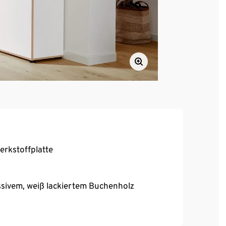
rkstoffplatte
sivem, weiß lackiertem Buchenholz
ren Einlegeböden