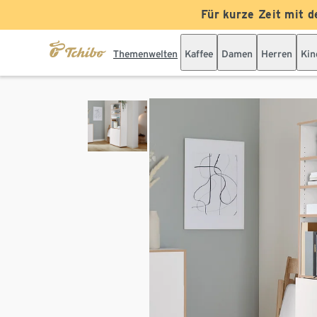
Für kurze Zeit mit d
Themenwelten
Kaffee
Damen
Herren
Kin