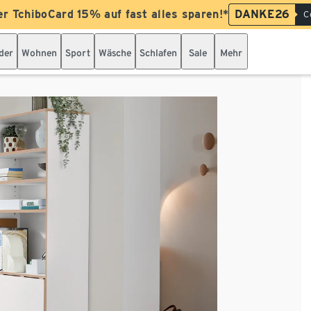
er TchiboCard 15% auf fast alles sparen!*
DANKE26
C
der
Wohnen
Sport
Wäsche
Schlafen
Sale
Mehr