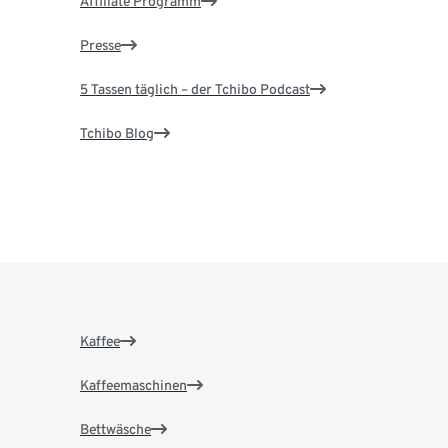
Affiliate Programm
Presse
5 Tassen täglich – der Tchibo Podcast
Tchibo Blog
Kaffee
Kaffeemaschinen
Bettwäsche