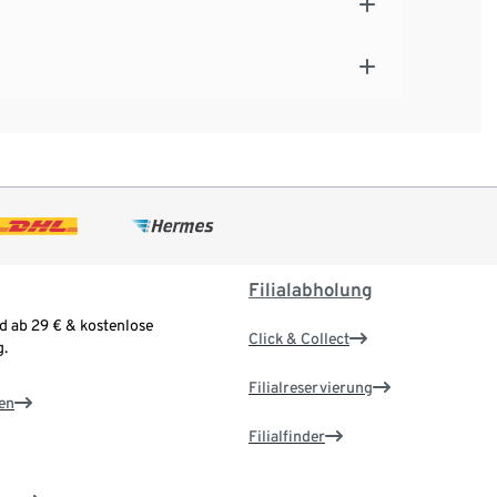
Filialabholung
d ab 29 € & kostenlose
Click & Collect
.
Filialreservierung
en
Filialfinder