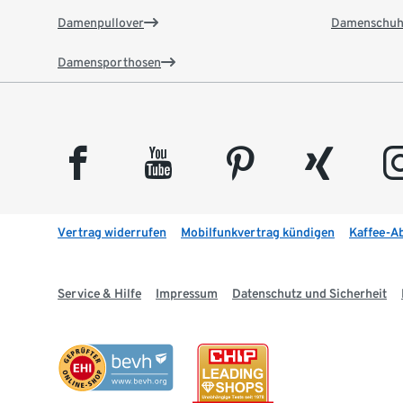
Damenpullover
Damenschuh
Damensporthosen
facebook
youtube
pinterest
xing
insta
Vertrag widerrufen
Mobilfunkvertrag kündigen
Kaffee-A
Service & Hilfe
Impressum
Datenschutz und Sicherheit