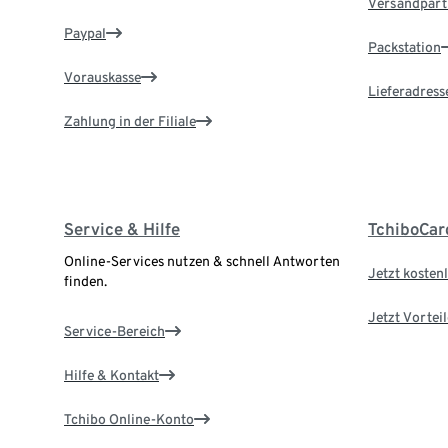
Versandpart
Paypal
Packstation
Vorauskasse
Lieferadress
Zahlung in der Filiale
Service & Hilfe
TchiboCar
Online-Services nutzen & schnell Antworten
Jetzt kostenl
finden.
Jetzt Vortei
Service-Bereich
Hilfe & Kontakt
Tchibo Online-Konto