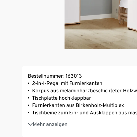
Bestellnummer: 163013
2-in-1-Regal mit Furnierkanten
Korpus aus melaminharzbeschichteter Holzwe
Tischplatte hochklappbar
Furnierkanten aus Birkenholz-Multiplex
Tischbeine zum Ein- und Ausklappen aus mas
Mit insgesamt 6 individuell höhenverstellba
Mehr anzeigen
Inkl. höhenverstellbaren Kunststofffüßen
MADE IN GERMANY