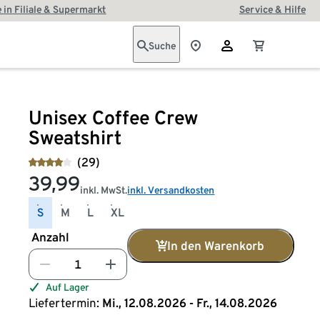
 in Filiale & Supermarkt
Service & Hilfe
Suche
Unisex Coffee Crew
Sweatshirt
(29)
39,99
inkl. MwSt.
inkl. Versandkosten
S
M
L
XL
Anzahl
In den Warenkorb
Auf Lager
Liefertermin:
Mi., 12.08.2026 - Fr., 14.08.2026