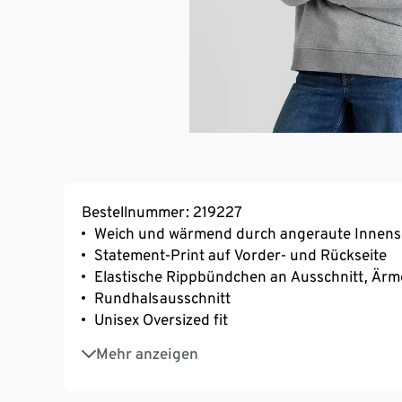
Bestellnummer: 219227
Weich und wärmend durch angeraute Innens
Statement-Print auf Vorder- und Rückseite
Elastische Rippbündchen an Ausschnitt, Är
Rundhalsausschnitt
Unisex Oversized fit
Schwerere Stoffqualität: 350 gsm
Mehr anzeigen
GOTS organic, zertifiziert durch CERES-1057