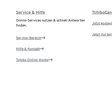
Service & Hilfe
TchiboCar
Online-Services nutzen & schnell Antworten
Jetzt kostenl
finden.
Jetzt Vortei
Service-Bereich
Hilfe & Kontakt
Tchibo Online-Konto