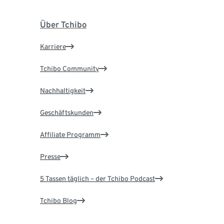
Über Tchibo
Karriere
Tchibo Community
Nachhaltigkeit
Geschäftskunden
Affiliate Programm
Presse
5 Tassen täglich – der Tchibo Podcast
Tchibo Blog