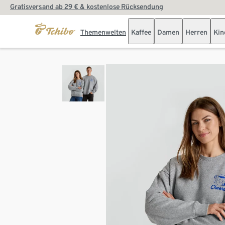
Gratisversand ab 29 € & kostenlose Rücksendung
Themenwelten
Kaffee
Damen
Herren
Kin