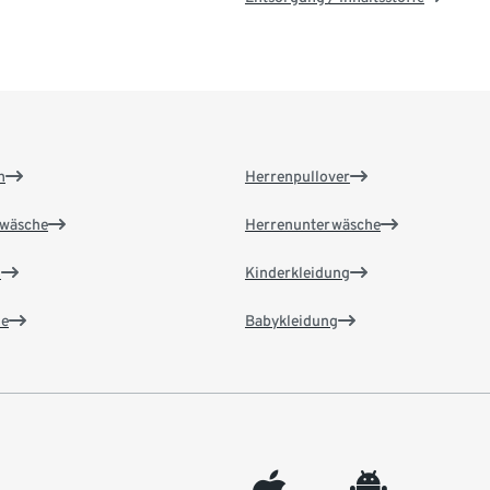
n
Herrenpullover
wäsche
Herrenunterwäsche
n
Kinderkleidung
e
Babykleidung