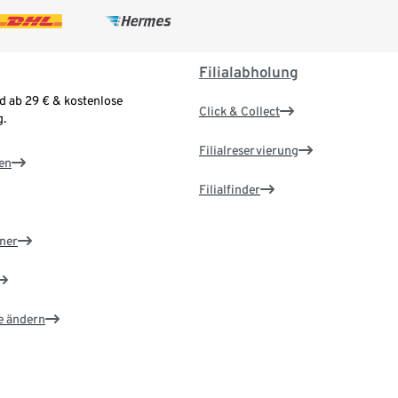
Filialabholung
d ab 29 € & kostenlose
Click & Collect
.
Filialreservierung
en
Filialfinder
ner
e ändern