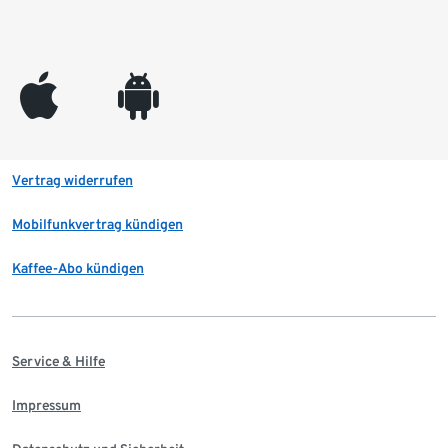
appleinc
android
Vertrag widerrufen
Mobilfunkvertrag kündigen
Kaffee-Abo kündigen
Service & Hilfe
Impressum