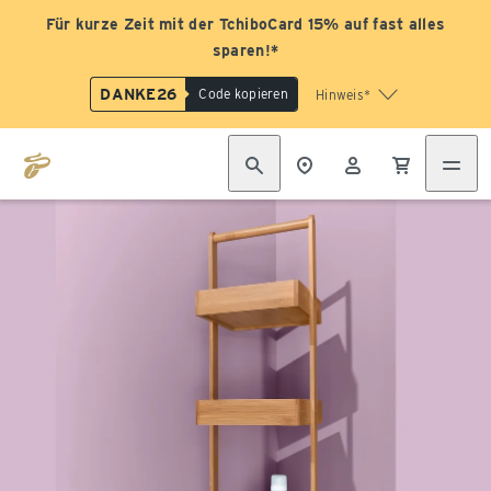
Für kurze Zeit mit der TchiboCard 15% auf fast alles
sparen!*
DANKE26
Code kopieren
Hinweis*