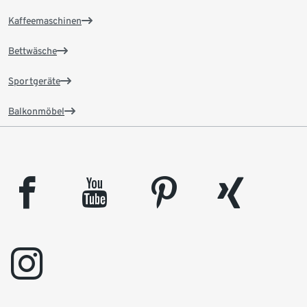
Kaffeemaschinen
Bettwäsche
Sportgeräte
Balkonmöbel
facebook
youtube
pinterest
xing
instagram