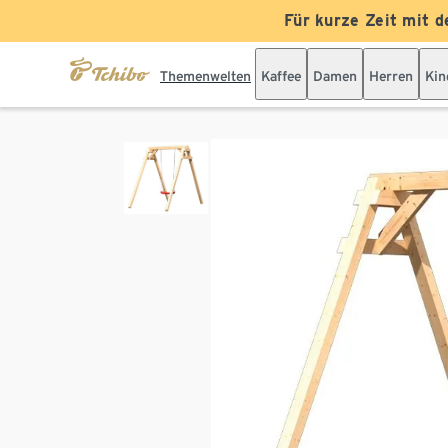
Für kurze Zeit mit d
Themenwelten
Kaffee
Damen
Herren
Kin