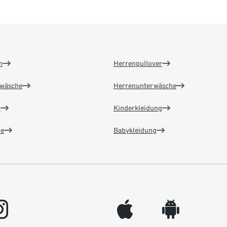
n
Herrenpullover
wäsche
Herrenunterwäsche
n
Kinderkleidung
e
Babykleidung
gram
appleinc
android