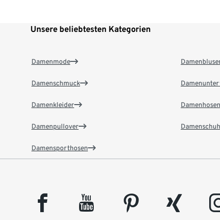
Unsere beliebtesten Kategorien
Damenmode
Damenbluse
Damenschmuck
Damenunter
Damenkleider
Damenhose
Damenpullover
Damenschuh
Damensporthosen
facebook
youtube
pinterest
xing
insta