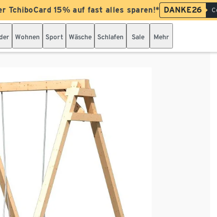
er TchiboCard 15% auf fast alles sparen!*
DANKE26
C
der
Wohnen
Sport
Wäsche
Schlafen
Sale
Mehr