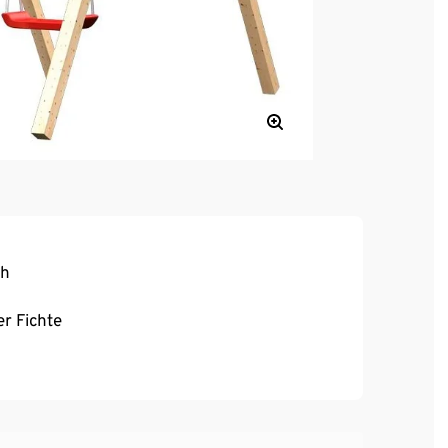
ch
r Fichte