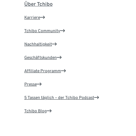
Über Tchibo
Karriere
Tchibo Community
Nachhaltigkeit
Geschäftskunden
Affiliate Programm
Presse
5 Tassen täglich – der Tchibo Podcast
Tchibo Blog