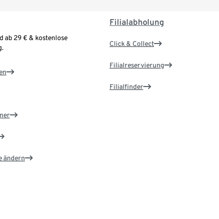
Filialabholung
d ab 29 € & kostenlose
Click & Collect
.
Filialreservierung
en
Filialfinder
ner
e ändern