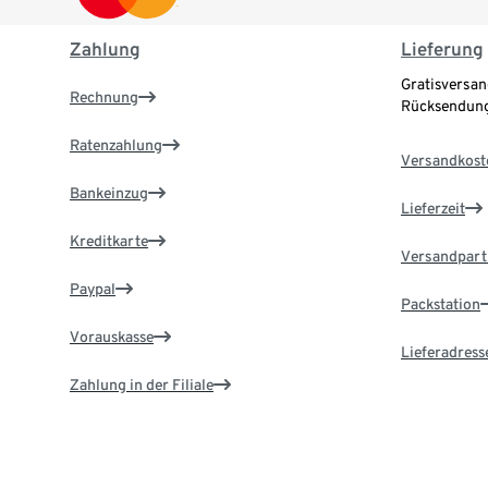
Zahlung
Lieferung
Gratisversan
Rechnung
Rücksendung
Ratenzahlung
Versandkost
Bankeinzug
Lieferzeit
Kreditkarte
Versandpart
Paypal
Packstation
Vorauskasse
Lieferadress
Zahlung in der Filiale