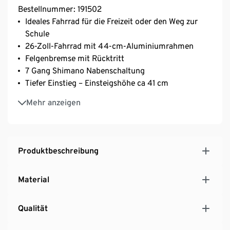
Bestellnummer: 191502
Ideales Fahrrad für die Freizeit oder den Weg zur
Schule
26-Zoll-Fahrrad mit 44-cm-Aluminiumrahmen
Felgenbremse mit Rücktritt
7 Gang Shimano Nabenschaltung
Tiefer Einstieg – Einsteigshöhe ca 41 cm
Leichter Aluminiumrahmen mit abgestimmter
Mehr anzeigen
Federgabel
City-Reifen mit Pannenschutzeinlage
Gepäckträger und Shimano Nabendynamo für mehr
Komfort und Sicherheit
Produktbeschreibung
Verkehrssicher gemäß StVZO
Inkl. Korb, Sattelschoner, Klingel Minibell
Material
Qualität