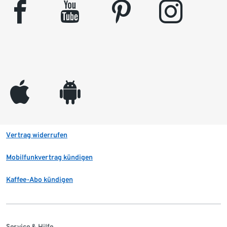
facebook
youtube
pinterest
instagram
appleinc
android
Vertrag widerrufen
Mobilfunkvertrag kündigen
Kaffee-Abo kündigen
Service & Hilfe