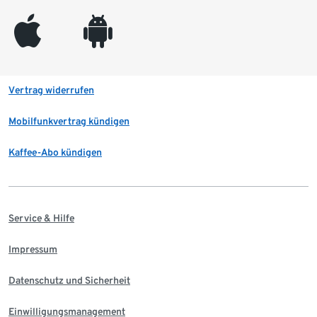
appleinc
android
Vertrag widerrufen
Mobilfunkvertrag kündigen
Kaffee-Abo kündigen
Service & Hilfe
Impressum
Datenschutz und Sicherheit
Einwilligungsmanagement