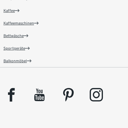
Kaffee
Kaffeemaschinen
Bettwäsche
Sportgeräte
Balkonmöbel
facebook
youtube
pinterest
instagram