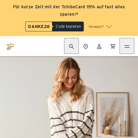
Für kurze Zeit mit der TchiboCard 15% auf fast alles
sparen!*
DANKE26
Code kopieren
Hinweis*