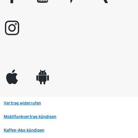
instagram
appleinc
android
Vertrag widerrufen
Mobilfunkvertrag kündigen
Kaffee-Abo kündigen