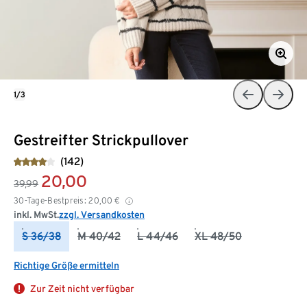
1/3
Gestreifter Strickpullover
(142)
20,00
39,99
30-Tage-Bestpreis:
20,00
€
inkl. MwSt.
zzgl. Versandkosten
S 36/38
M 40/42
L 44/46
XL 48/50
Richtige Größe ermitteln
Zur Zeit nicht verfügbar