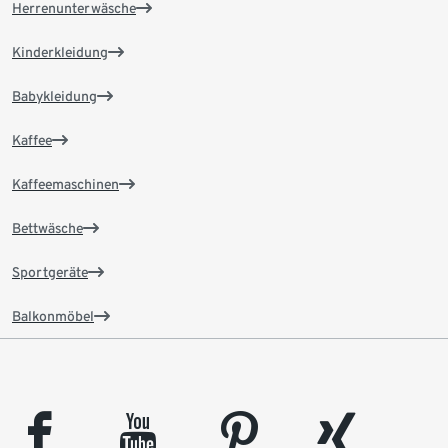
Herrenunterwäsche
Kinderkleidung
Babykleidung
Kaffee
Kaffeemaschinen
Bettwäsche
Sportgeräte
Balkonmöbel
facebook
youtube
pinterest
xing