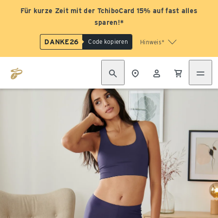
Für kurze Zeit mit der TchiboCard 15% auf fast alles
sparen!*
DANKE26
Code kopieren
Hinweis*