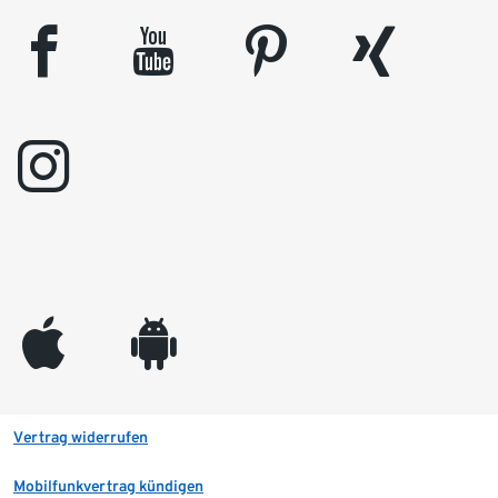
facebook
youtube
pinterest
xing
instagram
appleinc
android
Vertrag widerrufen
Mobilfunkvertrag kündigen