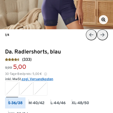
1/4
Da. Radlershorts, blau
(333)
5,00
9,99
30-Tage-Bestpreis:
5,00
€
inkl. MwSt.
zzgl. Versandkosten
S 36/38
M 40/42
L 44/46
XL 48/50