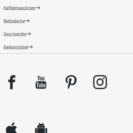
Kaffeemaschinen
Bettwäsche
Sportgeräte
Balkonmöbel
facebook
youtube
pinterest
instagram
appleinc
android