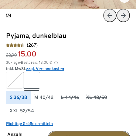
1/4
Pyjama, dunkelblau
(267)
15,00
22,99
30-Tage-Bestpreis:
13,00
€
inkl. MwSt.
zzgl. Versandkosten
S 36/38
M 40/42
L 44/46
XL 48/50
XXL 52/54
Richtige Größe ermitteln
Anzahl