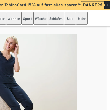
er TchiboCard 15% auf fast alles sparen!*
DANKE26
C
der
Wohnen
Sport
Wäsche
Schlafen
Sale
Mehr