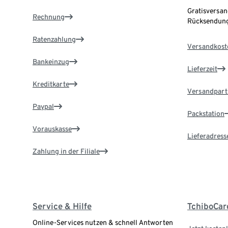
Gratisversan
Rechnung
Rücksendung
Ratenzahlung
Versandkost
Bankeinzug
Lieferzeit
Kreditkarte
Versandpart
Paypal
Packstation
Vorauskasse
Lieferadress
Zahlung in der Filiale
Service & Hilfe
TchiboCar
Online-Services nutzen & schnell Antworten