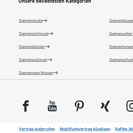
Unsere beliebtesten Kategorien
Damenmode
Damenbluse
Damenschmuck
Damenunter
Damenkleider
Damenhose
Damenpullover
Damenschuh
Damensporthosen
facebook
youtube
pinterest
xing
insta
Vertrag widerrufen
Mobilfunkvertrag kündigen
Kaffee-A