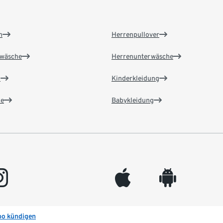
n
Herrenpullover
wäsche
Herrenunterwäsche
n
Kinderkleidung
e
Babykleidung
gram
appleinc
android
bo kündigen