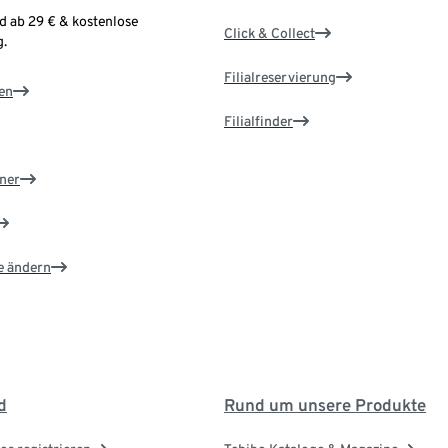
d ab 29 € & kostenlose
Click & Collect
.
Filialreservierung
en
Filialfinder
ner
e ändern
d
Rund um unsere Produkte