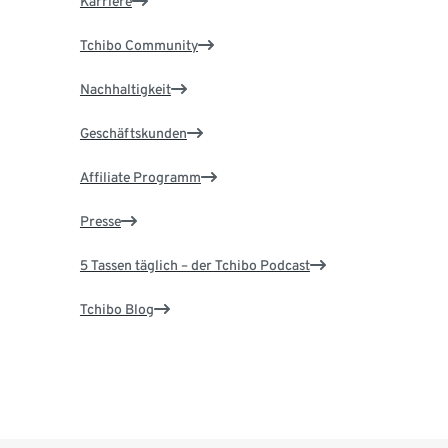
Karriere
Tchibo Community
Nachhaltigkeit
Geschäftskunden
Affiliate Programm
Presse
5 Tassen täglich – der Tchibo Podcast
Tchibo Blog