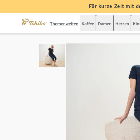
Für kurze Zeit mit d
Themenwelten
Kaffee
Damen
Herren
Kin