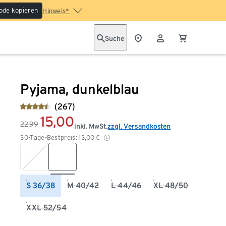
ode kopieren
Hinweis*
Suche
Pyjama, dunkelblau
(267)
15,00
22,99
inkl. MwSt.
zzgl. Versandkosten
30-Tage-Bestpreis:
13,00
€
S 36/38
M 40/42
L 44/46
XL 48/50
XXL 52/54