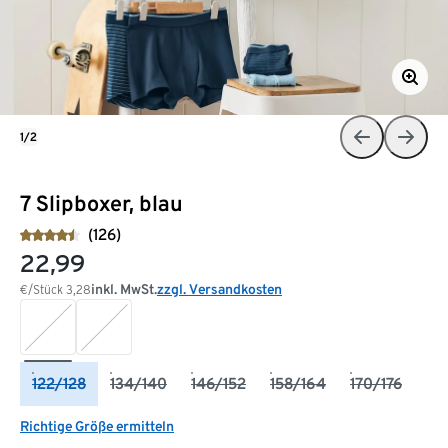
1/2
7 Slipboxer, blau
(126)
22,99
inkl. MwSt.
zzgl. Versandkosten
€/Stück
3,28
122/128
134/140
146/152
158/164
170/176
Richtige Größe ermitteln