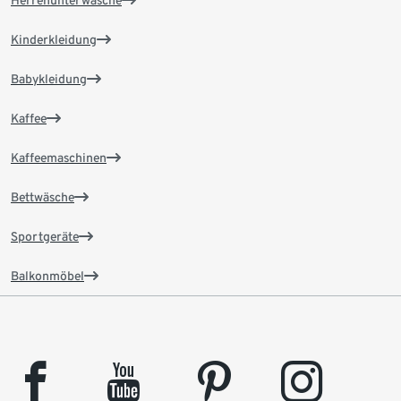
Kinderkleidung
Babykleidung
Kaffee
Kaffeemaschinen
Bettwäsche
Sportgeräte
Balkonmöbel
facebook
youtube
pinterest
instagram