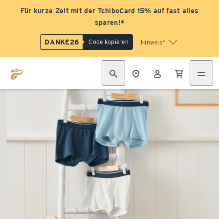
Für kurze Zeit mit der TchiboCard 15% auf fast alles
sparen!*
DANKE26
Code kopieren
Hinweis*