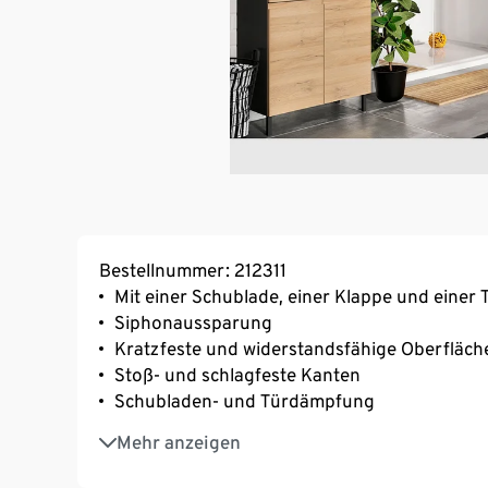
Bestellnummer: 212311
Mit einer Schublade, einer Klappe und einer 
Siphonaussparung
Kratzfeste und widerstandsfähige Oberfläc
Stoß- und schlagfeste Kanten
Schubladen- und Türdämpfung
Mit beschichteten, tiefgezogenen MDF-Front
Mehr anzeigen
Griffloses Design
MADE IN GERMANY