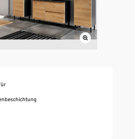
Tür
henbeschichtung
en