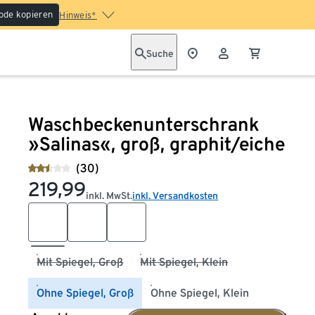
ode kopieren
Hinweis*
Suche
Waschbeckenunterschrank
»Salinas«, groß, graphit/eiche
(30)
219,99
inkl. MwSt.
inkl. Versandkosten
Mit Spiegel, Groß
Mit Spiegel, Klein
Ohne Spiegel, Groß
Ohne Spiegel, Klein