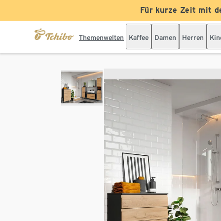
Für kurze Zeit mit d
Themenwelten
Kaffee
Damen
Herren
Kin