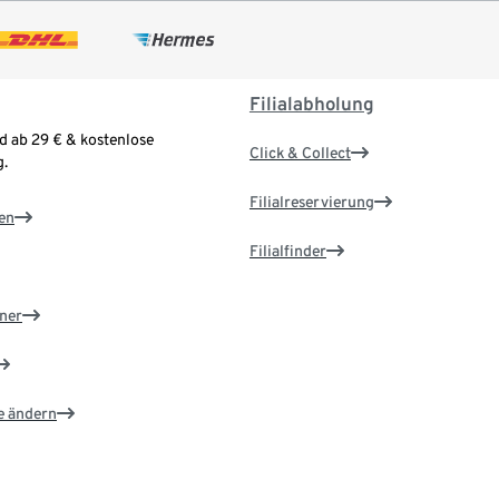
Filialabholung
d ab 29 € & kostenlose
Click & Collect
.
Filialreservierung
en
Filialfinder
ner
e ändern