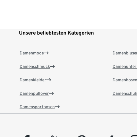
Unsere beliebtesten Kategorien
Damenmode
Damenbluse
Damenschmuck
Damenunter
Damenkleider
Damenhose
Damenpullover
Damenschuh
Damensporthosen