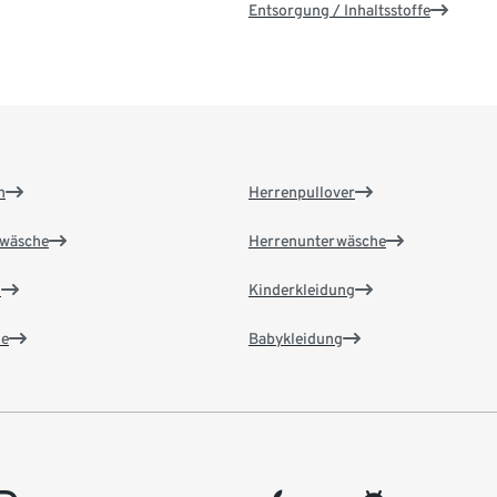
Entsorgung / Inhaltsstoffe
n
Herrenpullover
wäsche
Herrenunterwäsche
n
Kinderkleidung
e
Babykleidung