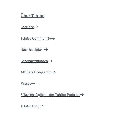
Über Tchibo
Karriere
Tchibo Community
Nachhaltigkeit
Geschäftskunden
Affiliate Programm
Presse
5 Tassen täglich – der Tchibo Podcast
Tchibo Blog