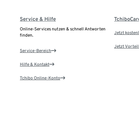
Service & Hilfe
TchiboCar
Online-Services nutzen & schnell Antworten
Jetzt kostenl
finden.
Jetzt Vortei
Service-Bereich
Hilfe & Kontakt
Tchibo Online-Konto