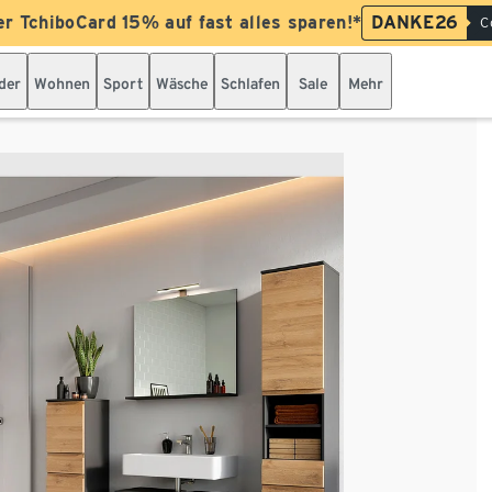
er TchiboCard 15% auf fast alles sparen!*
DANKE26
C
der
Wohnen
Sport
Wäsche
Schlafen
Sale
Mehr