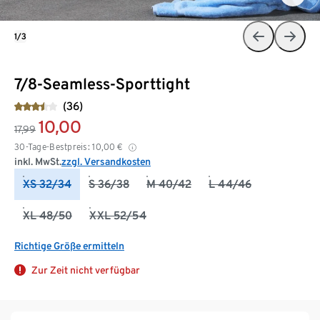
1/3
7/8-Seamless-Sporttight
(36)
10,00
17,99
30-Tage-Bestpreis:
10,00
€
inkl. MwSt.
zzgl. Versandkosten
XS 32/34
S 36/38
M 40/42
L 44/46
XL 48/50
XXL 52/54
Richtige Größe ermitteln
Zur Zeit nicht verfügbar