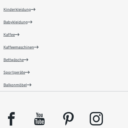
Kinderkleidung
Babykleidung
Kaffee
Kaffeemaschinen
Bettwäsche
Sportgeräte
Balkonmöbel
facebook
youtube
pinterest
instagram