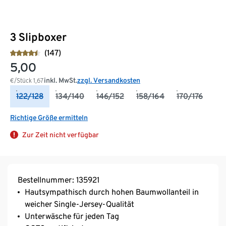
3 Slipboxer
(147)
5,00
inkl. MwSt.
zzgl. Versandkosten
€/Stück
1,67
122/128
134/140
146/152
158/164
170/176
Richtige Größe ermitteln
Zur Zeit nicht verfügbar
Bestellnummer: 135921
Hautsympathisch durch hohen Baumwollanteil in
weicher Single-Jersey-Qualität
Unterwäsche für jeden Tag