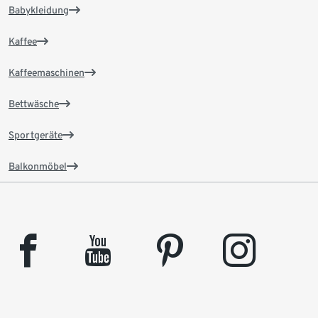
Babykleidung
Kaffee
Kaffeemaschinen
Bettwäsche
Sportgeräte
Balkonmöbel
facebook
youtube
pinterest
instagram