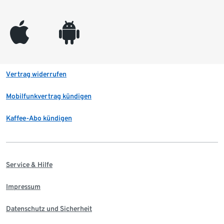
appleinc
android
Vertrag widerrufen
Mobilfunkvertrag kündigen
Kaffee-Abo kündigen
Service & Hilfe
Impressum
Datenschutz und Sicherheit