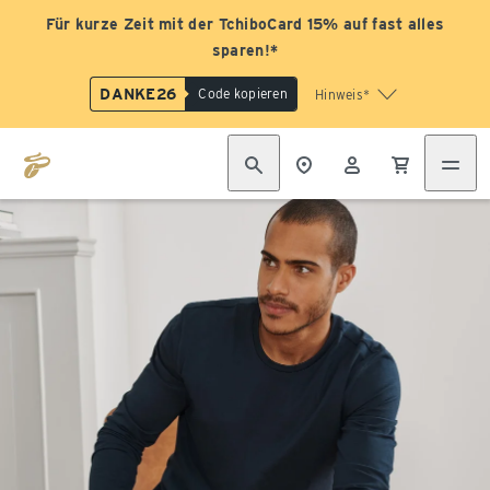
Für kurze Zeit mit der TchiboCard 15% auf fast alles
sparen!*
DANKE26
Code kopieren
Hinweis*