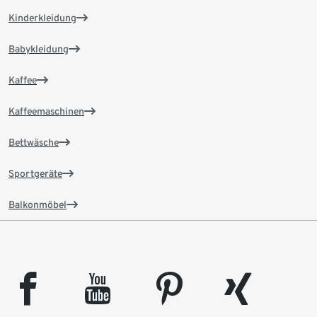
Kinderkleidung
Babykleidung
Kaffee
Kaffeemaschinen
Bettwäsche
Sportgeräte
Balkonmöbel
facebook
youtube
pinterest
xing