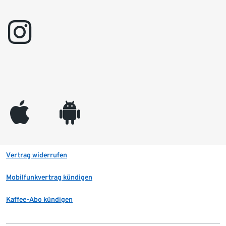
instagram
appleinc
android
Vertrag widerrufen
Mobilfunkvertrag kündigen
Kaffee-Abo kündigen