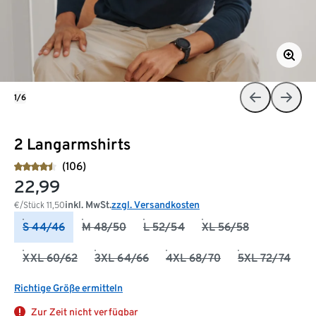
1/6
2 Langarmshirts
(106)
22,99
inkl. MwSt.
zzgl. Versandkosten
€/Stück
11,50
S 44/46
M 48/50
L 52/54
XL 56/58
XXL 60/62
3XL 64/66
4XL 68/70
5XL 72/74
Richtige Größe ermitteln
Zur Zeit nicht verfügbar