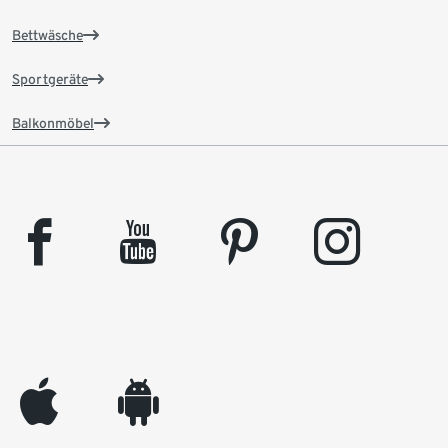
Bettwäsche
Sportgeräte
Balkonmöbel
facebook
youtube
pinterest
instagram
appleinc
android