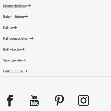
Kinderkleidung
Babykleidung
Kaffee
Kaffeemaschinen
Bettwäsche
Sportgeräte
Balkonmöbel
facebook
youtube
pinterest
instagram