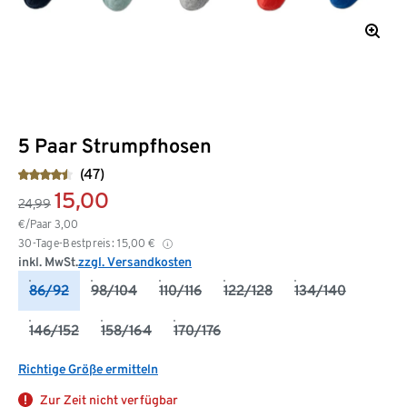
5 Paar Strumpfhosen
(47)
15,00
24,99
€/Paar
3,00
30-Tage-Bestpreis:
15,00
€
inkl. MwSt.
zzgl. Versandkosten
86/92
98/104
110/116
122/128
134/140
146/152
158/164
170/176
Richtige Größe ermitteln
Zur Zeit nicht verfügbar