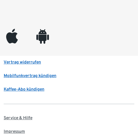
appleinc
android
Vertrag widerrufen
Mobilfunkvertrag kündigen
Kaffee-Abo kündigen
Service & Hilfe
Impressum