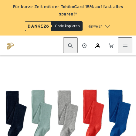
Für kurze Zeit mit der TchiboCard 15% auf fast alles
sparen!*
DANKE26
Code kopieren
Hinweis*