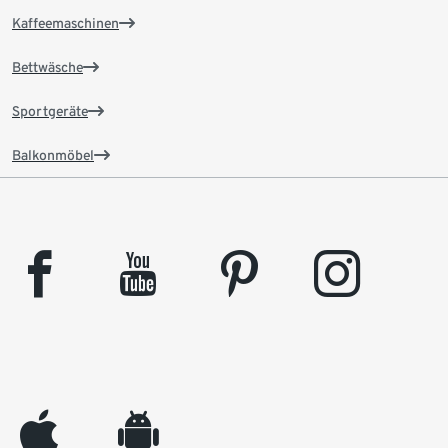
Kaffeemaschinen
Bettwäsche
Sportgeräte
Balkonmöbel
facebook
youtube
pinterest
instagram
appleinc
android