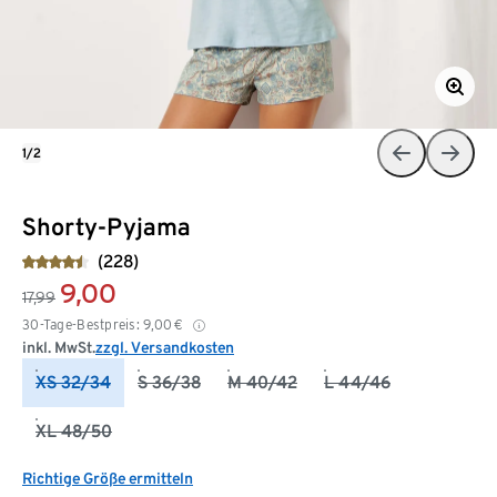
1/2
Shorty-Pyjama
(228)
9,00
17,99
30-Tage-Bestpreis:
9,00
€
inkl. MwSt.
zzgl. Versandkosten
XS 32/34
S 36/38
M 40/42
L 44/46
XL 48/50
Richtige Größe ermitteln