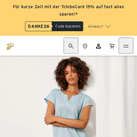
Für kurze Zeit mit der TchiboCard 15% auf fast alles
sparen!*
DANKE26
Code kopieren
Hinweis*