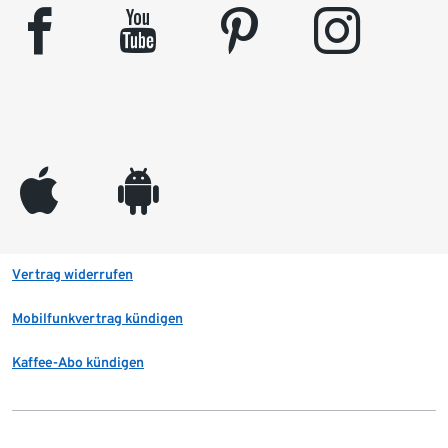
facebook
youtube
pinterest
instagram
appleinc
android
Vertrag widerrufen
Mobilfunkvertrag kündigen
Kaffee-Abo kündigen