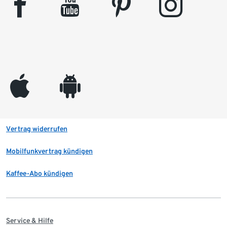
facebook
youtube
pinterest
instagram
appleinc
android
Vertrag widerrufen
Mobilfunkvertrag kündigen
Kaffee-Abo kündigen
Service & Hilfe