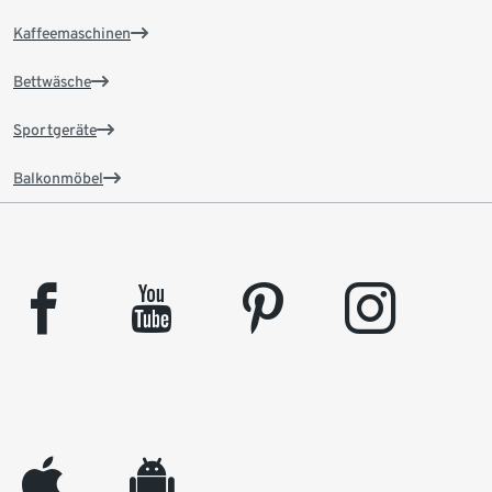
Kaffeemaschinen
Bettwäsche
Sportgeräte
Balkonmöbel
facebook
youtube
pinterest
instagram
appleinc
android