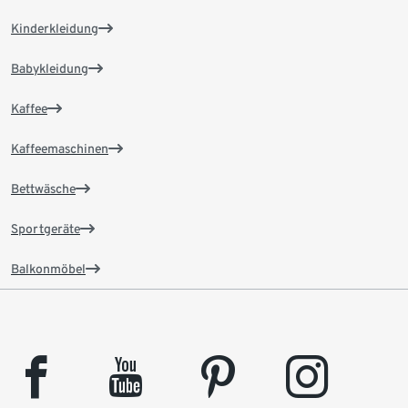
Kinderkleidung
Babykleidung
Kaffee
Kaffeemaschinen
Bettwäsche
Sportgeräte
Balkonmöbel
facebook
youtube
pinterest
instagram