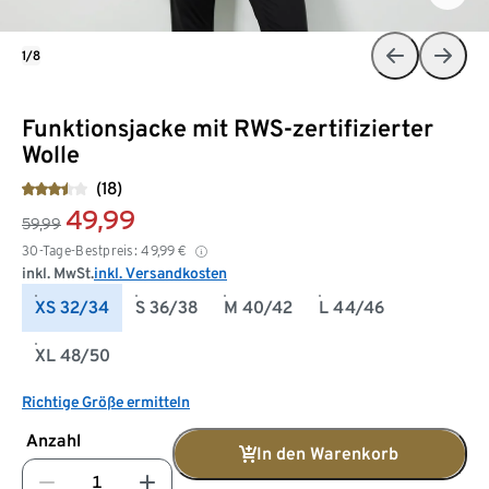
1/8
Funktionsjacke mit RWS-zertifizierter
Wolle
(18)
49,99
59,99
30-Tage-Bestpreis:
49,99
€
inkl. MwSt.
inkl. Versandkosten
XS 32/34
S 36/38
M 40/42
L 44/46
XL 48/50
Richtige Größe ermitteln
Anzahl
In den Warenkorb