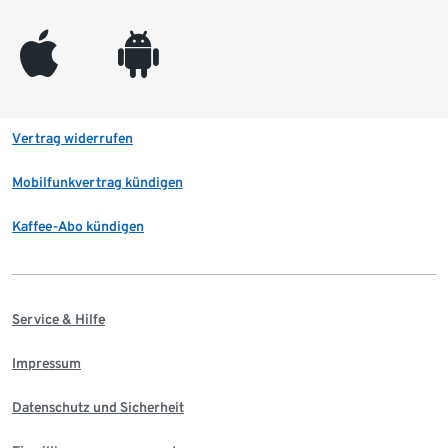
appleinc
android
Vertrag widerrufen
Mobilfunkvertrag kündigen
Kaffee-Abo kündigen
Service & Hilfe
Impressum
Datenschutz und Sicherheit