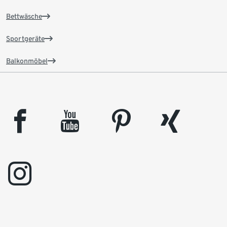
Bettwäsche
Sportgeräte
Balkonmöbel
facebook
youtube
pinterest
xing
instagram