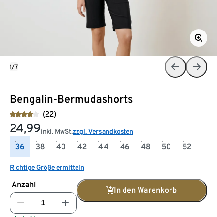
1/7
Bengalin-Bermudashorts
(22)
24,99
inkl. MwSt.
zzgl. Versandkosten
36
38
40
42
44
46
48
50
52
Richtige Größe ermitteln
Anzahl
In den Warenkorb