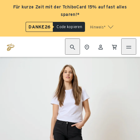
Für kurze Zeit mit der TchiboCard 15% auf fast alles
sparen!*
DANKE26
Code kopieren
Hinweis*