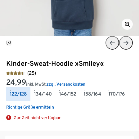
1/3
Kinder-Sweat-Hoodie »Smiley«
(25)
24,99
inkl. MwSt.
zzgl. Versandkosten
122/128
134/140
146/152
158/164
170/176
Richtige Größe ermitteln
Zur Zeit nicht verfügbar