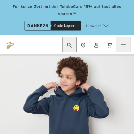
Für kurze Zeit mit der TchiboCard 15% auf fast alles
sparen!*
DANKE26
Code kopieren
Hinweis*