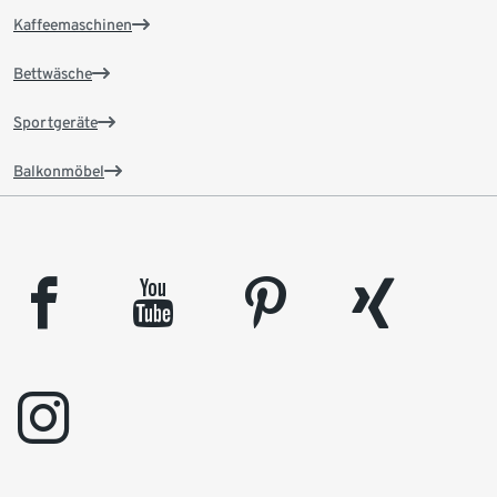
Kaffeemaschinen
Bettwäsche
Sportgeräte
Balkonmöbel
facebook
youtube
pinterest
xing
instagram