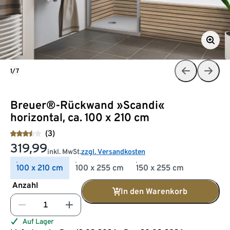
1/7
Breuer®-Rückwand »Scandi«
horizontal, ca. 100 x 210 cm
(3)
319,99
inkl. MwSt.
zzgl. Versandkosten
100 x 210 cm
100 x 255 cm
150 x 255 cm
Anzahl
In den Warenkorb
Auf Lager