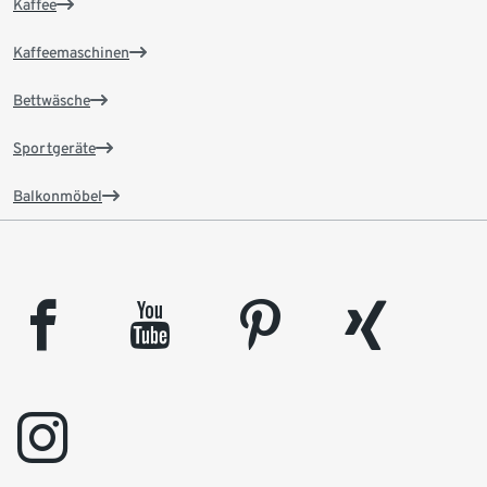
Kaffee
Kaffeemaschinen
Bettwäsche
Sportgeräte
Balkonmöbel
facebook
youtube
pinterest
xing
instagram