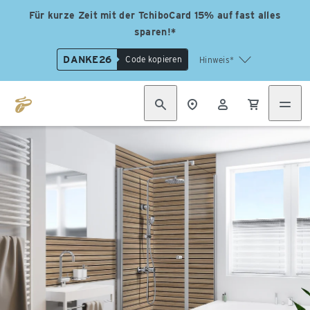
Für kurze Zeit mit der TchiboCard 15% auf fast alles
sparen!*
DANKE26
Code kopieren
Hinweis*