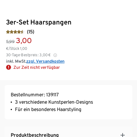
3er-Set Haarspangen
(15)
3,00
5,99
€/Stück
1,00
30-Tage-Bestpreis:
3,00
€
inkl. MwSt.
zzgl. Versandkosten
Zur Zeit nicht verfügbar
Bestellnummer: 139117
3 verschiedene Kunstperlen-Designs
Für ein besonderes Haarstyling
Produktbeschreibung