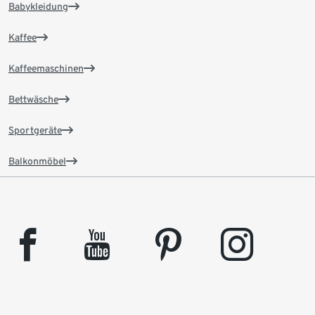
Babykleidung
Kaffee
Kaffeemaschinen
Bettwäsche
Sportgeräte
Balkonmöbel
facebook
youtube
pinterest
instagram