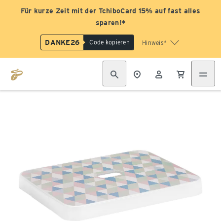
Für kurze Zeit mit der TchiboCard 15% auf fast alles
sparen!*
DANKE26
Code kopieren
Hinweis*