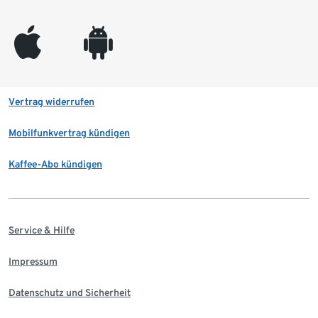
appleinc
android
Vertrag widerrufen
Mobilfunkvertrag kündigen
Kaffee-Abo kündigen
Service & Hilfe
Impressum
Datenschutz und Sicherheit