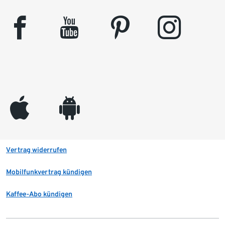
facebook
youtube
pinterest
instagram
appleinc
android
Vertrag widerrufen
Mobilfunkvertrag kündigen
Kaffee-Abo kündigen