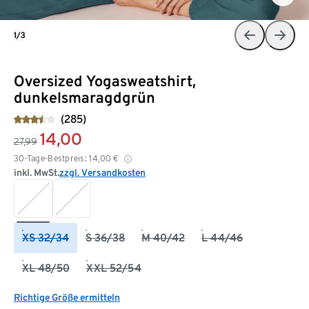
1/3
Oversized Yogasweatshirt,
dunkelsmaragdgrün
(285)
14,00
27,99
30-Tage-Bestpreis:
14,00
€
inkl. MwSt.
zzgl. Versandkosten
XS 32/34
S 36/38
M 40/42
L 44/46
XL 48/50
XXL 52/54
Richtige Größe ermitteln